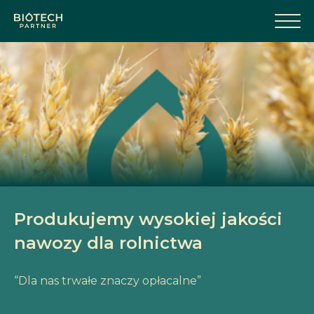
Produkujemy wysokiej jakości
nawozy dla rolnictwa
“Dla nas trwałe znaczy opłacalne”